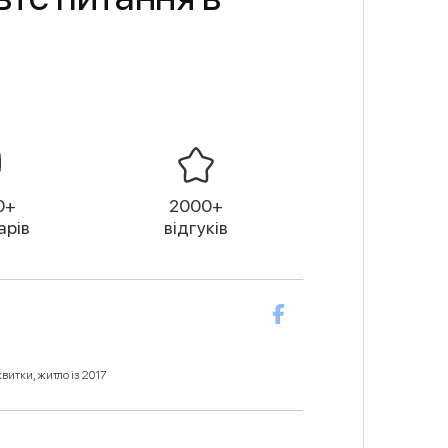
0+
2000+
арів
відгуків
витки, житло із 2017