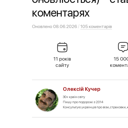
коментарях
/
Оновлено
08.06.2026
105 коментарів
11 років
15 00
сайту
комент
Олексій Кучер
30+ країн світу
Пишу про подорожі з 2014
Консультую українців про візи, страховки, к