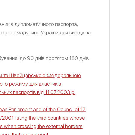
явників дипломатичного паспорта,
та громадянина України для виїзду за
вання: до 90 днів протягом 180 днів.
аїни та Швейцарською Федеральною
ого режиму для власників
них паспортів від 11.07.2003 р.
an Parliament and of the Council of 17
001 listing the third countries whose
as when crossing the external borders
from that requirement
.