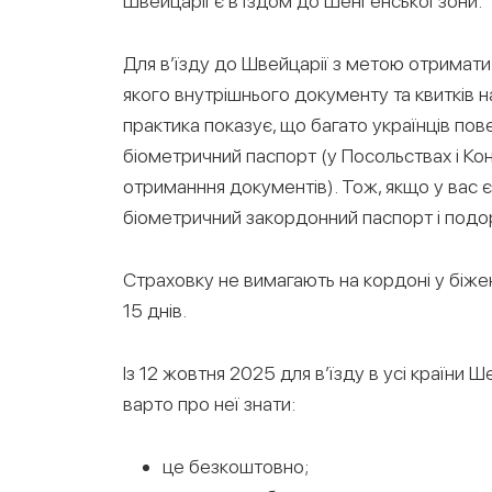
Швейцарії є в’їздом до Шенґенської зони.
Для в’їзду до Швейцарії з метою отримати 
якого внутрішнього документу та квитків н
практика показує, що багато українців п
біометричний паспорт (у Посольствах і Ко
отриманння документів). Тож, якщо у вас є
біометричний закордонний паспорт і подо
Страховку не вимагають на кордоні у біжен
15 днів.
Із 12 жовтня 2025 для в’їзду в усі країни
варто про неї знати:
це безкоштовно;