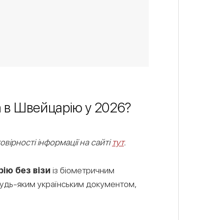
а в Швейцарію у 2026?
овірності інформації на сайті
тут
.
рію без візи
із біометричним
будь-яким українським документом,