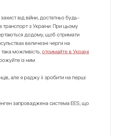
захист від війни, достатньо будь-
а транспорт з України. При цьому
овертаються додому, щоб отримати
нсульствах величезні черги на
 така можливість,
отримайте в Україні
рожуйте із ним.
ців, але я раджу її зробити на перші
 Шенген запроваджена система EES, що