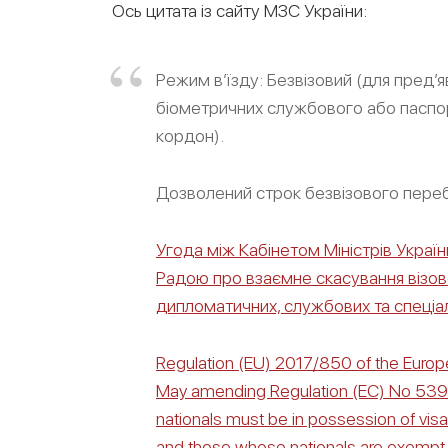
Ось цитата із сайту МЗС України:
Режим в’їзду: Безвізовий (для пред’
біометричних службового або паспор
кордон).
Дозволений строк безвізового перебу
Угода між Кабінетом Міністрів Укр
Радою про взаємне скасування візов
дипломатичних, службових та спеціаль
Regulation (EU) 2017/850 of the Europe
May amending Regulation (EC) No 539/2
nationals must be in possession of vis
and those whose nationals are exempt 