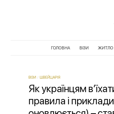
S
k
i
p
t
o
c
ГОЛОВНА
ВІЗИ
ЖИТЛО
o
n
t
e
ВІЗИ
ШВЕЙЦАРІЯ
/
n
Як українцям в’їха
t
правила і приклади
оновлюється) – ста