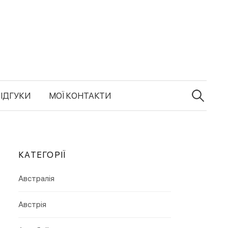
в
П
о
ІДГУКИ
МОЇ КОНТАКТИ
ш
у
к
:
КАТЕГОРІЇ
Австралія
Австрія