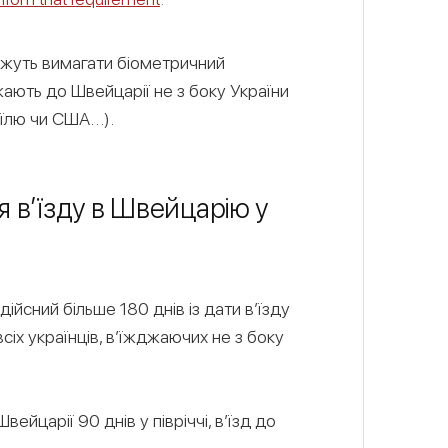
жуть вимагати біометричний
жають до Швейцарії не з боку України
аїлю чи США…).
 в’їзду в Швейцарію у
дійсний більше 180 днів із дати в’їзду
 всіх українців, в’їжджаючих не з боку
ейцарії 90 днів у півріччі, в’їзд до