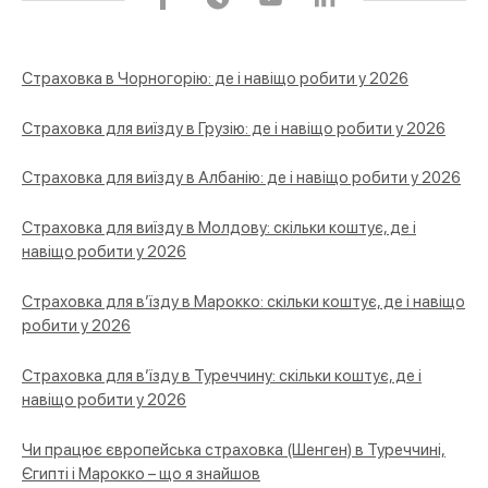
a
e
o
i
c
l
u
n
e
e
T
k
Страховка в Чорногорію: де і навіщо робити у 2026
b
g
u
e
o
r
b
d
Страховка для виїзду в Грузію: де і навіщо робити у 2026
o
a
e
I
k
m
n
Страховка для виїзду в Албанію: де і навіщо робити у 2026
Страховка для виїзду в Молдову: скільки коштує, де і
навіщо робити у 2026
Страховка для в’їзду в Марокко: скільки коштує, де і навіщо
робити у 2026
Страховка для в’їзду в Туреччину: скільки коштує, де і
навіщо робити у 2026
Чи працює європейська страховка (Шенген) в Туреччині,
Єгипті і Марокко – що я знайшов