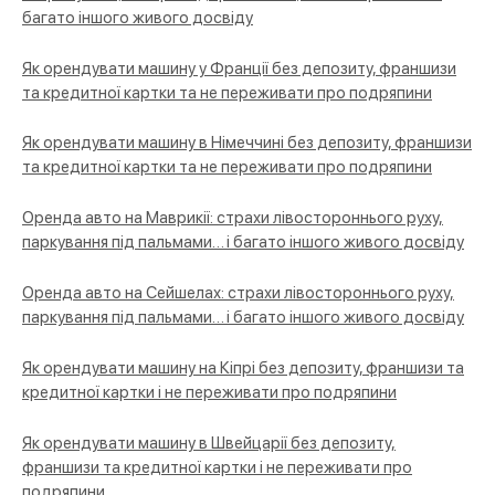
багато іншого живого досвіду
Як орендувати машину у Франції без депозиту, франшизи
та кредитної картки та не переживати про подряпини
Як орендувати машину в Німеччині без депозиту, франшизи
та кредитної картки та не переживати про подряпини
Оренда авто на Маврикії: страхи лівостороннього руху,
паркування під пальмами… і багато іншого живого досвіду
Оренда авто на Сейшелах: страхи лівостороннього руху,
паркування під пальмами… і багато іншого живого досвіду
Як орендувати машину на Кіпрі без депозиту, франшизи та
кредитної картки і не переживати про подряпини
Як орендувати машину в Швейцарії без депозиту,
франшизи та кредитної картки і не переживати про
подряпини