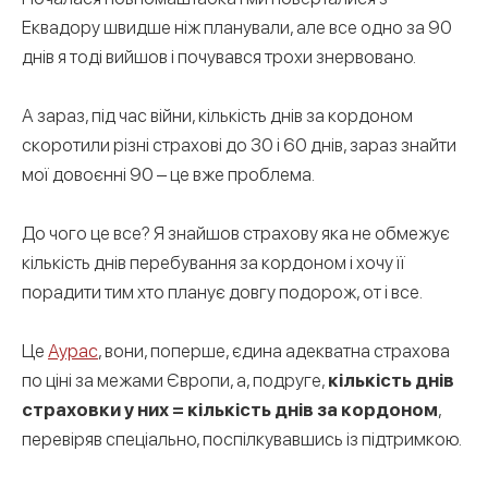
Еквадору швидше ніж планували, але все одно за 90
днів я тоді вийшов і почувався трохи знервовано.
А зараз, під час війни, кількість днів за кордоном
скоротили різні страхові до 30 і 60 днів, зараз знайти
мої довоєнні 90 – це вже проблема.
До чого це все? Я знайшов страхову яка не обмежує
кількість днів перебування за кордоном і хочу її
порадити тим хто планує довгу подорож, от і все.
Це
Аурас
, вони, поперше, єдина адекватна страхова
по ціні за межами Європи, а, подруге,
кількість днів
страховки у них = кількість днів за кордоном
,
перевіряв спеціально, поспілкувавшись із підтримкою.