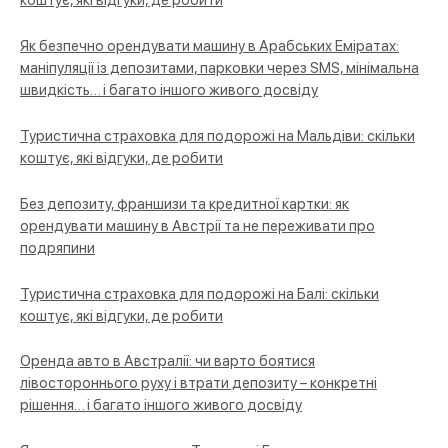
коштує, які відгуки, де робити
Як безпечно орендувати машину в Арабських Еміратах:
маніпуляції із депозитами, парковки через SMS, мінімальна
швидкість… і багато іншого живого досвіду
Туристична страховка для подорожі на Мальдіви: скільки
коштує, які відгуки, де робити
Без депозиту, франшизи та кредитної картки: як
орендувати машину в Австрії та не переживати про
подряпини
Туристична страховка для подорожі на Балі: скільки
коштує, які відгуки, де робити
Оренда авто в Австралії: чи варто боятися
лівостороннього руху і втрати депозиту – конкретні
рішення… і багато іншого живого досвіду