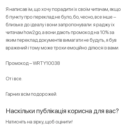
Я написав їм, що хочу порадити їх своїм читачам, якщо
б пункту про переклад не було, бо, чесно, все інше –
близьке до ідеалу і вони запропонували: я раджу їх
читачам how2go, а вони дають промокод на 10% за
яким переклад документів вимагати не будуть, я був
вражений і тому може трохи емоційно ділюся із вами.
Промокод – WRTY10038
От і все.
Гарних всім подорожей.
Наскільки публікація корисна для вас?
Натисніть на зірку, щоб оцінити!