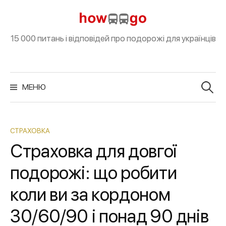
S
k
i
15 000 питань і відповідей про подорожі для українців
p
t
o
П
о
МЕНЮ
c
ш
у
o
к
:
n
t
СТРАХОВКА
e
Страховка для довгої
n
подорожі: що робити
t
коли ви за кордоном
30/60/90 і понад 90 днів