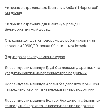
Чи працює страховка для Шенгену в Албанії і Чорногорії –
мій досвід
Чи працює страховка для Шенгену в Ірландії і
Великобританії – мій досвід
Страховка для довгої подорожі: що робити коли ви за
кордоном 30/60/90 і понад 90 днів — моя історія
Відгук про страхову компанію Аурас
Як орендувати машину в Грузії без депозиту, франшизи та
кредитної картки і не переживати про подряпини
Як орендувати машину в Албанії без депозиту, франшизи
та кредитної картки та не переживати про подряпини
Як орендувати машину в Болгарії без депозиту, франшизи
та кредитної картки та не переживати про подряпини