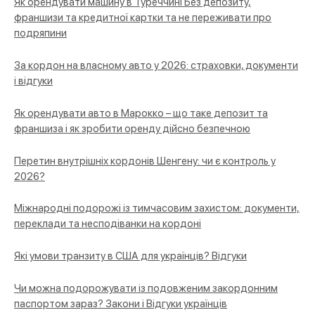
Як орендувати машину в Туреччині Без депозиту,
франшизи та кредитної картки та не переживати про
подряпини
За кордон на власному авто у 2026: страховки, документи
і відгуки
Як орендувати авто в Марокко – що таке депозит та
франшиза і як зробити оренду дійсно безпечною
Перетин внутрішніх кордонів Шенгену: чи є контроль у
2026?
Міжнародні подорожі із тимчасовим захистом: документи,
переклади та несподіванки на кордоні
Які умови транзиту в США для українців? Відгуки
Чи можна подорожувати із подовженим закордонним
паспортом зараз? Закони і Відгуки українців