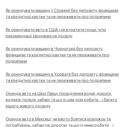
Як орендувати машину у Словенії без депозиту, франшизи
та кредитної картки та не переживати про подряпини
Як орендувати авто в США і не втратити гроші, чіткі
рекомендації засновані на досвіді
Як орендувати машину в Чорногорії без депозиту,
франшизи та кредитної картки та не переживати про
подряпини
Як орендувати машину в Хорватії без депозиту, франшизи
та кредитної картки та не переживати про подряпини
Оренда авто на Шри Ланці: посвідчення водія, дороги,
водіння, поліція, хабарі та що із цим усім робити… і багато
іншого живого досвіду
Оренда авто в Мексиці: чи варто боятися крадіжок та
пограбувань, хабарі на дорогах та що із ними робити… і