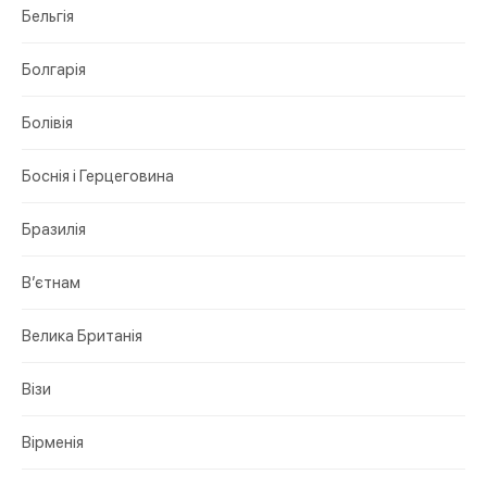
Бельгія
Болгарія
Болівія
Боснія і Герцеговина
Бразилія
В’єтнам
Велика Британія
Візи
Вірменія