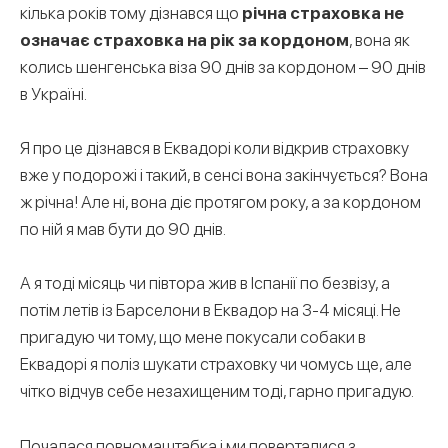
кілька років тому дізнався що
річна страховка не
означає страховка на рік за кордоном
, вона як
колись шенгенська віза 90 днів за кордоном – 90 днів
в Україні.
Я про це дізнався в Еквадорі коли відкрив страховку
вже у подорожі і такий, в сенсі вона закінчується? Вона
ж річна! Але ні, вона діє протягом року, а за кордоном
по ній я мав бути до 90 днів.
А я тоді місяць чи півтора жив в Іспанії по безвізу, а
потім летів із Барселони в Еквадор на 3-4 місяці. Не
пригадую чи тому, що мене покусали собаки в
Еквадорі я поліз шукати страховку чи чомусь ще, але
чітко відчув себе незахищеним тоді, гарно пригадую.
Почалася повномаштабка і ми поверталися з