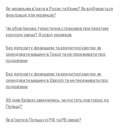
Як українцям в’їхати в Росію та Крим? Як відбувається
фільтрація для українців?
Чи обов’язкова туристична страховка при перетині
кордону зараз? Досвід українців
Без депозиту, франшизи та кредитної картки: як
орендувати машину в Греції та не переживати про
подряпини
Без депозиту, франшизи та кредитної картки: як
орендувати машину в Європі та не переживати про
подряпини
90 днів безвізу закінчились, чи пустять повторно до
Польщі?
Як в’їхати в Польщу із РФ та РБ зараз?