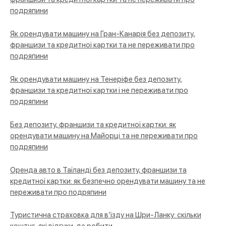
подряпини
Як орендувати машину на Гран-Канарія без депозиту,
франшизи та кредитної картки та не переживати про
подряпини
Як орендувати машину на Тенеріфе без депозиту,
франшизи та кредитної картки і не переживати про
подряпини
Без депозиту, франшизи та кредитної картки: як
орендувати машину на Майорці та не переживати про
подряпини
Оренда авто в Таїланді без депозиту, франшизи та
кредитної картки: як безпечно орендувати машину та не
переживати про подряпини
Туристична страховка для в’їзду на Шри-Ланку: скільки