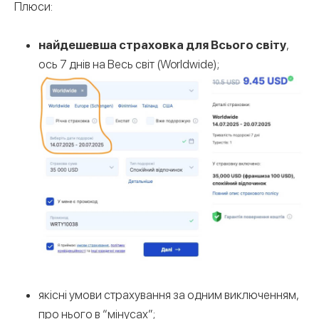
Плюси:
найдешевша страховка для Всього світу
,
ось 7 днів на Весь світ (Worldwide);
якісні умови страхування за одним виключенням,
про нього в “мінусах”;