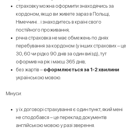
страховку можна оформити знаходячись за
кордоном, якщо ви живете зараз в Польщі,
Німеччині… і знаходитесь в країні свого
постійного проживання;
річна страховка не має обмежень по днях
перебування за кордоном (у інших страхових – це
30, 60 чи рідко 90 днів за один виїзд), тут
оформив на рік і маєш 365 днів;
без жартів –
оформлюється за 1-2 хвилини
українською мовою.
Мінуси:
у їх договорі страхування є один пункт, який мені
не сподобався – це переклад документів
англійською мовою у разі зверення.