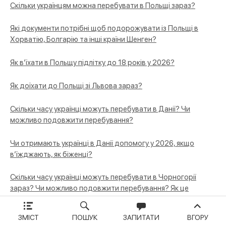
Скільки українцям можна перебувати в Польщі зараз?
Які документи потрібні щоб подорожувати із Польщі в
Хорватію, Болгарію та інші країни Шенген?
Як в’їхати в Польщу підлітку до 18 років у 2026?
Як доїхати до Польщі зі Львова зараз?
Скільки часу українці можуть перебувати в Данії? Чи
можливо подовжити перебування?
Чи отримають українці в Данії допомогу у 2026, якщо
в’їжджають, як біженці?
Скільки часу українці можуть перебувати в Чорногорії
зараз? Чи можливо подовжити перебування? Як це
зробити?
ЗМІСТ
ПОШУК
ЗАПИТАТИ
ВГОРУ
Чи отримають українці допомогу в Чорногорії зараз, якщо