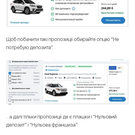
Щоб побачити такі пропозиції обирайте опцію “Не
потребую депозита”…
…а далі тільки пропозиції де є плашки і “Нульовий
депозит” і “Нульова франшиза”.