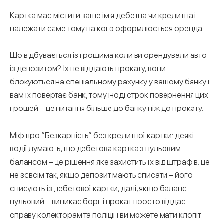
Картка має містити ваше ім’я дебетна чи кредитна і
належати саме тому на кого оформлюється оренда.
Що відбувається із грошима коли ви орендували авто
із депозитом? Їх не віддають прокату, вони
блокуються на спеціальному рахунку у вашому банку і
вам їх повертає банк, тому іноді строк повернення цих
грошей – це питання більше до банку ніж до прокату.
Міф про “Безкарність” без кредитної картки: деякі
водії думають, що дебетова картка з нульовим
балансом – це рішення яке захистить їх від штрафів, це
не зовсім так, якщо депозит мають списати – його
списують із дебетової картки, далі, якщо баланс
нульовий – виникає борг і прокат просто віддає
справу колекторам та поліції і ви можете мати клопіт