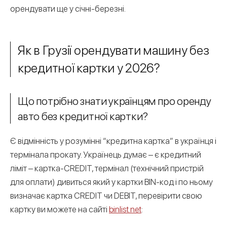
орендувати ще у січні-березні.
Як в Грузії
орендувати машину без
кредитної картки
у 2026
?
Що потрібно знати українцям про оренду
авто без кредитної картки?
Є відмінність у розумінні “кредитна картка” в українця і
термінала прокату. Українець думає – є кредитний
ліміт – картка-CREDIT, термінал (технічний пристрій
для оплати) дивиться який у картки BIN-код і по ньому
визначає картка CREDIT чи DEBIT, перевірити свою
картку ви можете на сайті
binlist.net
: