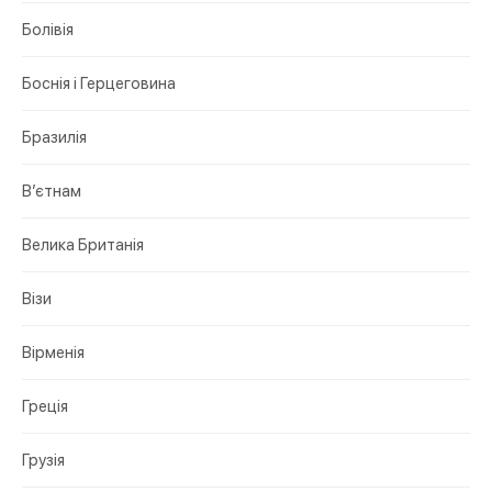
Болівія
Боснія і Герцеговина
Бразилія
В’єтнам
Велика Британія
Візи
Вірменія
Греція
Грузія