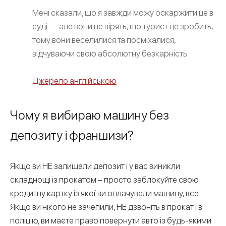
Мені сказали, що я завжди можу оскаржити це в
суді — але вони не вірять, що турист це зробить,
тому вони веселилися та посміхалися,
відчуваючи свою абсолютну безкарність.
Джерело англійською
Чому я вибираю машину без
депозиту і франшизи?
Якщо ви НЕ залишали депозит і у вас виникли
складнощі із прокатом – просто заблокуйте свою
кредитну картку із якої ви оплачували машину, все.
Якщо ви нікого не зачепили, НЕ дзвоніть в прокат і в
поліцію, ви маєте право повернути авто із будь-якими