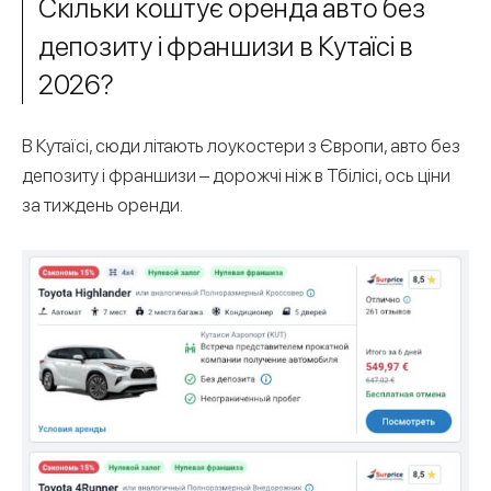
Скільки коштує оренда авто без
депозиту і франшизи в Кутаїсі в
2026?
В Кутаїсі, сюди літають лоукостери з Європи, авто без
депозиту і франшизи – дорожчі ніж в Тбілісі, ось ціни
за тиждень оренди.