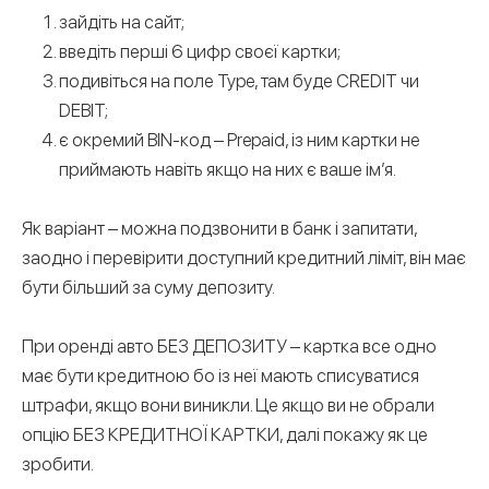
зайдіть на сайт;
введіть перші 6 цифр своєї картки;
подивіться на поле Type, там буде CREDIT чи
DEBIT;
є окремий BIN-код – Prepaid, із ним картки не
приймають навіть якщо на них є ваше ім’я.
Як варіант – можна подзвонити в банк і запитати,
заодно і перевірити доступний кредитний ліміт, він має
бути більший за суму депозиту.
При оренді авто БЕЗ ДЕПОЗИТУ – картка все одно
має бути кредитною бо із неї мають списуватися
штрафи, якщо вони виникли. Це якщо ви не обрали
опцію БЕЗ КРЕДИТНОЇ КАРТКИ, далі покажу як це
зробити.