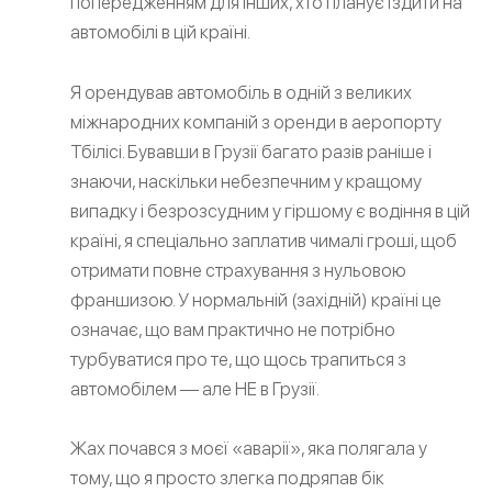
попередженням для інших, хто планує їздити на
автомобілі в цій країні.
Я орендував автомобіль в одній з великих
міжнародних компаній з оренди в аеропорту
Тбілісі. Бувавши в Грузії багато разів раніше і
знаючи, наскільки небезпечним у кращому
випадку і безрозсудним у гіршому є водіння в цій
країні, я спеціально заплатив чималі гроші, щоб
отримати повне страхування з нульовою
франшизою. У нормальній (західній) країні це
означає, що вам практично не потрібно
турбуватися про те, що щось трапиться з
автомобілем — але НЕ в Грузії.
Жах почався з моєї «аварії», яка полягала у
тому, що я просто злегка подряпав бік