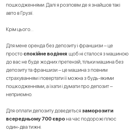
пошкодженнями. Далі я розповім де я знайшов такі
авто в Грузії.
Крім цього…
Для мене оренда без депозиту і франшизи – це
просто
спокійне водіння
: щоб ні сталося з машиною
до вас не буде жодних претензій, тільки машина без
депозиту та франшизи – це машина з повним
страхуванням і повертати її можна з будь-якими
пошкодженнями, а їхати і думати про депозит –
неприємно.
Для оплати депозиту доведеться
заморозити
всередньому 700 євро
на час подорожі плюс
один-два тижні.