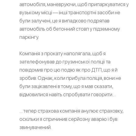
автомобіля, маневруючи, щоб припаркуватися у
вузькому місці — інші транспортні засоби не
були залучені, це я випадково подряпав
автомобіль об бетонний стовп у підземному
паркінгу.
Компанія з прокату наполягала, щоб я
зателефонував до грузинської поліції та
повідомив про цю подію як про ДТП, що я й
зробив. Однак, коли прибула поліція, вони не
були зацікавлені в тому, що я мав сказати,
відмовилися навіть спробувати говорити…
… тепер страхова компанія анулює страховку,
оскільки я спричинив серйозну аварію і був
звинувачений.