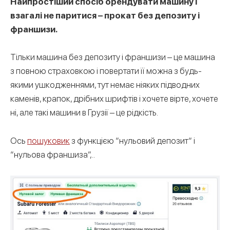
Найпростіший спосіб орендувати машину і
взагалі не паритися – прокат без депозиту і
франшизи.
Тільки машина без депозиту і франшизи – це машина
з повною страховкою і повертати її можна з будь-
якими ушкодженнями, тут немає ніяких підводних
каменів, крапок, дрібних шрифтів і хочете вірте, хочете
ні, але такі машини в Грузії – це рідкість.
Ось
пошуковик
з функцією “нульовий депозит“ і
“нульова франшиза”,..