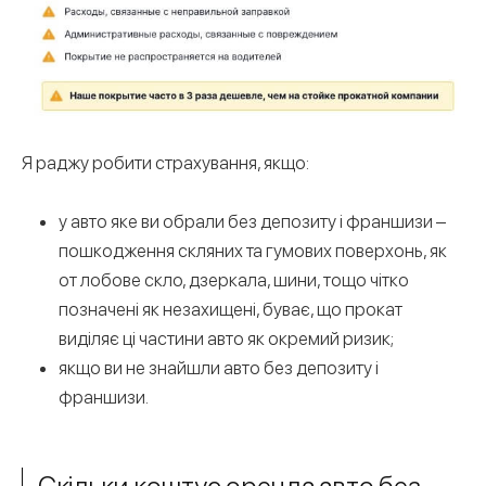
Я раджу робити страхування, якщо:
у авто яке ви обрали без депозиту і франшизи –
пошкодження скляних та гумових поверхонь, як
от лобове скло, дзеркала, шини, тощо чітко
позначені як незахищені, буває, що прокат
виділяє ці частини авто як окремий ризик;
якщо ви не знайшли авто без депозиту і
франшизи.
Скільки коштує оренда авто без