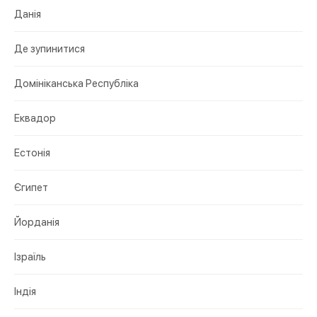
Данія
Де зупинитися
Домініканська Республіка
Еквадор
Естонія
Єгипет
Йорданія
Ізраїль
Індія