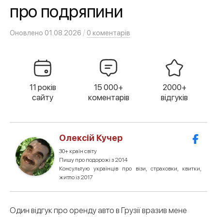
про подряпини
/
Оновлено
01.08.2026
0 коментарів
11 років
15 000+
2000+
сайту
коментарів
відгуків
Олексій Кучер
30+ країн світу
Пишу про подорожі з 2014
Консультую українців про візи, страховки, квитки,
житло із 2017
Один відгук про оренду авто в Грузії вразив мене