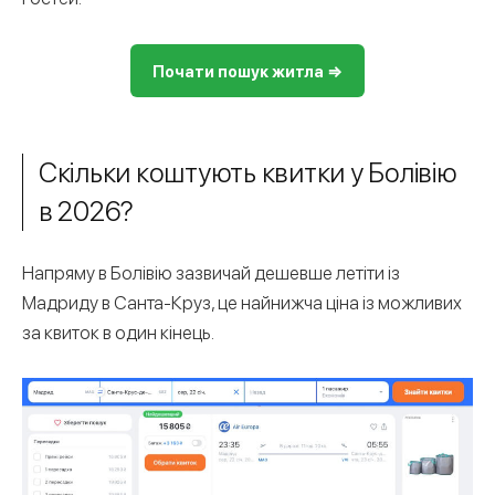
Почати пошук житла ⇒
Скільки коштують квитки у Болівію
в 2026?
Напряму в Болівію зазвичай дешевше летіти із
Мадриду в Санта-Круз, це найнижча ціна із можливих
за квиток в один кінець.