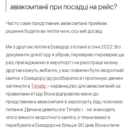
авіакомпанії при посадці на рейс?
Часто саме представник авіакомпанії приймає
рішення будете ви летіти чи ні, ось мій досвід.
Ми з другом летіли в Еквадор з Іспанії в січні 2022. Всі
документи для в’їзду я зібрав, перевірив і перевірив ще
раз, приїжджаємо в аеропорт і на реєстрації моєму
другові кажуть, вибачте, у вас повинен бути зворотний
квиток з Еквадору. Іду розбиратися і пропоную дівчині
заглянути в
Timatic
– керівництво для авіакомпаній за
правилами в’їзду. Вона відправляє мене до
представника авіакомпанії в аеропорту, йду, пояснюю
питання. Дівчина дивиться в Timatic і… не знаходить
чіткої вимоги зворотного квитка, є тільки вимога
перебувати в Еквадорі не більше 90 днів. Вона кличе