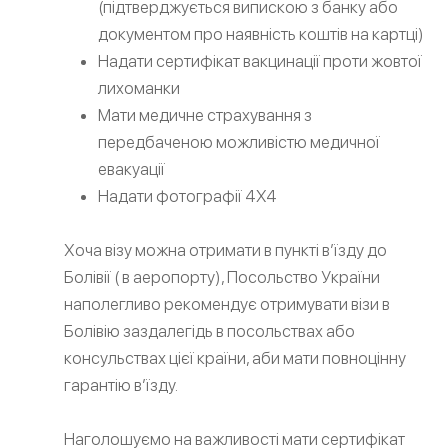
(підтверджується випискою з банку або
документом про наявність коштів на картці)
Надати сертифікат вакцинації проти жовтої
лихоманки
Мати медичне страхування з
передбаченою можливістю медичної
евакуації
Надати фотографії 4X4
Хоча візу можна отримати в пункті в’їзду до
Болівії ( в аеропорту), Посольство України
наполегливо рекомендує отримувати візи в
Болівію заздалегідь в посольствах або
консульствах цієї країни, аби мати повноцінну
гарантію в’їзду.
Наголошуємо на важливості мати сертифікат