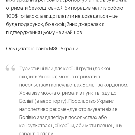
отримати безкоштовно. Я би порадив мати із собою
100$ готівкою, а якщо платити не доведеться – це
буде подарунок, бо в офіційних джерелах я
підтвердження цьому не знайшов.
Ось цитата із сайту МЗС України:
Туристичні візи для країн II групи (до якої
входить Україна) можна отримати в
посольствах і консульствах Болівії за кордоном.
Хоча візу можна отримати в пункті в’їзду до
Болівії ( в аеропорту), Посольство України
наполегливо рекомендує отримувати візи в
Болівію заздалегідь в посольствах або
консульствах цієї країни, аби мати повноцінну
гарантію в’їзду.