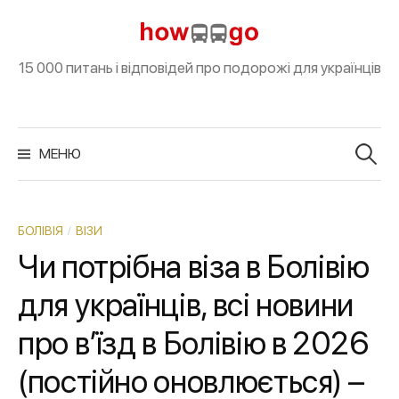
S
k
i
15 000 питань і відповідей про подорожі для українців
p
t
o
П
о
МЕНЮ
c
ш
у
o
к
:
n
t
/
БОЛІВІЯ
ВІЗИ
e
Чи потрібна віза в Болівію
n
для українців, всі новини
t
про вʼїзд в Болівію в 2026
(постійно оновлюється) –