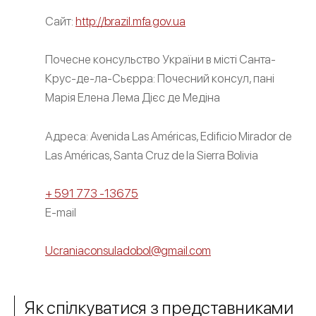
Сайт:
http://brazil.mfa.gov.ua
Почесне консульство України в місті Санта-
Крус-де-ла-Сьєрра: Почесний консул, пані
Марія Елена Лема Дієc де Медіна
Адреса: Avenida Las Américas, Edificio Mirador de
Las Américas, Santa Cruz de la Sierra Bolivia
+ 591 773 -13675
E-mail
Ucraniaconsuladobol@gmail.com
Як спілкуватися з представниками