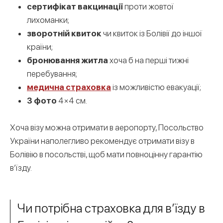
сертифікат вакцинації
проти жовтої
лихоманки;
зворотній квиток
чи квиток із Болівії до іншої
країни;
бронювання житла
хоча б на перші тижні
перебування;
медична страховка
із можливістю евакуації;
3 фото
4×4 см.
Хоча візу можна отримати в аеропорту, Посольство
України наполегливо рекомендує отримати візу в
Болівію в посольстві, щоб мати повноцінну гарантію
в’їзду.
Чи потрібна страховка для в’їзду в