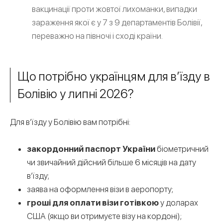
вакцинації проти жовтої лихоманки, випадки
зараження якої є у 7 з 9 департаментів Болівії,
переважно на півночі і сході країни.
Що потрібно українцям для в’їзду в
Болівію у липні 2026?
Для в’їзду у Болівію вам потрібні:
закордонний паспорт України
біометричний
чи звичайний дійсний більше 6 місяців на дату
в’їзду;
заява на оформлення візи в аеропорту;
гроші для оплати візи готівкою
у доларах
США (якщо ви отримуєте візу на кордоні);