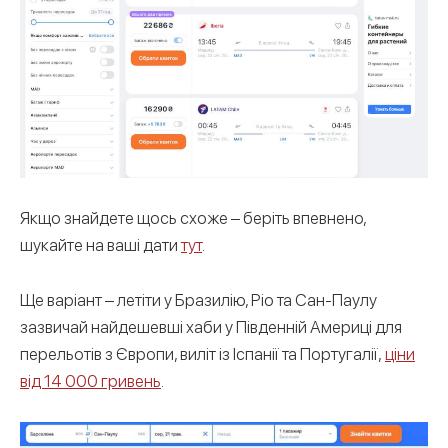
Якщо знайдете щось схоже – беріть впевнено,
шукайте на ваші дати
тут
.
Ще варіант – летіти у Бразилію, Ріо та Сан-Паулу
зазвичай найдешевші хаби у Південній Америці для
перельотів з Європи, виліт із Іспанії та Португалії,
ціни
від 14 000 гривень
.