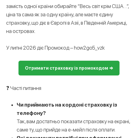
замість одної країни обирайте “Весь світ крім США…”,
ціна та сама як за одну країну, але маєте єдину
страховку, що діє в Європі в Азії, в Південній Америці,
на островах.
У липні 2026 діє Промокод – how2go5_vzk
Отримати страховку із промокодом ⇒
❓ Часті питання
Чи приймають на кордоні страховку із
телефону?
Так, вам достатньо показати страховку на екрані,
саме ту, що прийде на е-мейл після оплати.
Які документи потрібні при оформленні