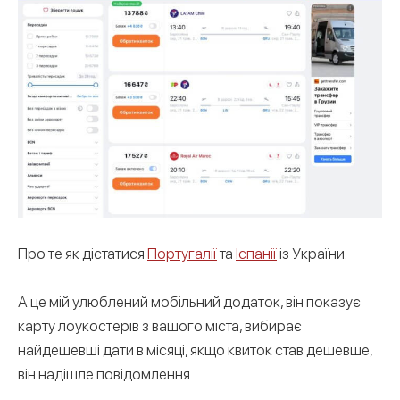
Про те як дістатися
Португалії
та
Іспанії
із України.
А це мій улюблений мобільний додаток, він показує
карту лоукостерів з вашого міста, вибирає
найдешевші дати в місяці, якщо квиток став дешевше,
він надішле повідомлення…