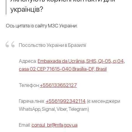
українців?
Ось цитата із сайту МЗС України:
Посольство України в Бразилії
Адреса:
Embaixada da Ucrânia, SHIS, QI-05, cj.04,
casa 02 CEP 71615-040 Brasília-DF, Brasil
Телефон:
+556133652127
Гаряча лінія:
+5561992342114
(є месенджери
WhatsApp, Signal, Viber, Telegram)
Email:
consul_br@mfa.gov.ua