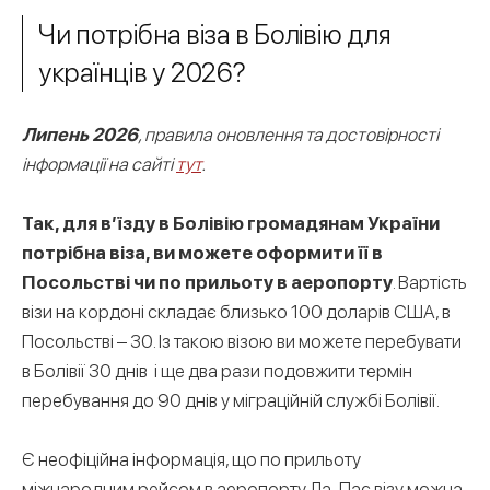
Чи потрібна віза в Болівію для
українців у 2026?
Липень 2026
, правила оновлення та достовірності
інформації на сайті
тут
.
Так, для вʼїзду в Болівію громадянам України
потрібна віза, ви можете оформити її в
Посольстві чи по прильоту в аеропорту
. Вартість
візи на кордоні складає близько 100 доларів США, в
Посольстві – 30. Із такою візою ви можете перебувати
в Болівії 30 днів і ще два рази подовжити термін
перебування до 90 днів у міграційній службі Болівії.
Є неофіційна інформація, що по прильоту
міжнародним рейсом в аеропорту Ла-Пас візу можна