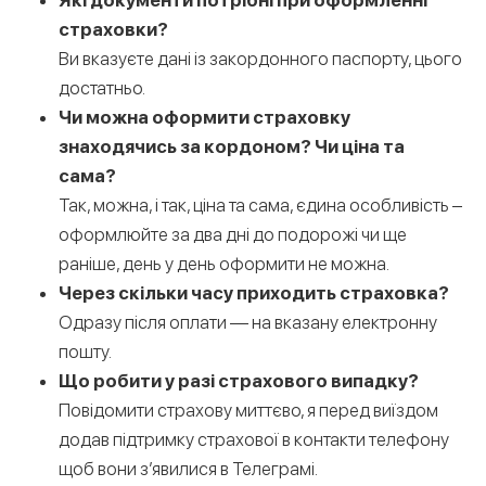
страховки?
Ви вказуєте дані із закордонного паспорту, цього
достатньо.
Чи можна оформити страховку
знаходячись за кордоном? Чи ціна та
сама?
Так, можна, і так, ціна та сама, єдина особливість –
оформлюйте за два дні до подорожі чи ще
раніше, день у день оформити не можна.
Через скільки часу приходить страховка?
Одразу після оплати — на вказану електронну
пошту.
Що робити у разі страхового випадку?
Повідомити страхову миттєво, я перед виїздом
додав підтримку страхової в контакти телефону
щоб вони з’явилися в Телеграмі.