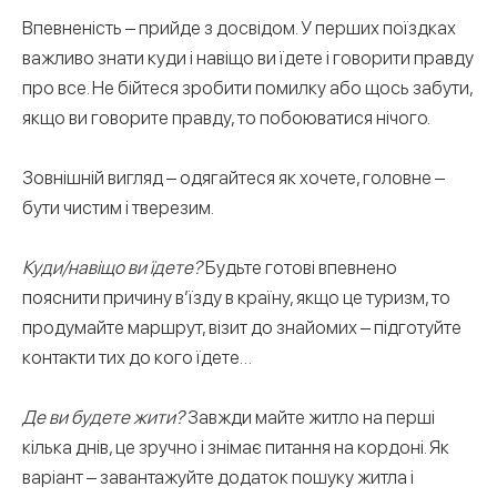
Впевненість – прийде з досвідом. У перших поїздках
важливо знати куди і навіщо ви їдете і говорити правду
про все. Не бійтеся зробити помилку або щось забути,
якщо ви говорите правду, то побоюватися нічого.
Зовнішній вигляд – одягайтеся як хочете, головне –
бути чистим і тверезим.
Куди/навіщо ви їдете?
Будьте готові впевнено
пояснити причину в’їзду в країну, якщо це туризм, то
продумайте маршрут, візит до знайомих – підготуйте
контакти тих до кого їдете…
Де ви будете жити?
Завжди майте житло на перші
кілька днів, це зручно і знімає питання на кордоні. Як
варіант – завантажуйте додаток пошуку житла і