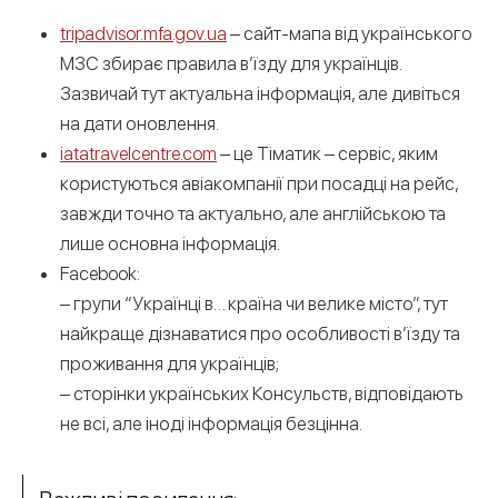
tripadvisor.mfa.gov.ua
– сайт-мапа від українського
МЗС збирає правила в’їзду для українців.
Зазвичай тут актуальна інформація, але дивіться
на дати оновлення.
iatatravelcentre.com
– це Тіматик – сервіс, яким
користуються авіакомпанії при посадці на рейс,
завжди точно та актуально, але англійською та
лише основна інформація.
Facebook:
– групи “Українці в… країна чи велике місто”, тут
найкраще дізнаватися про особливості в’їзду та
проживання для українців;
– сторінки українських Консульств, відповідають
не всі, але іноді інформація безцінна.