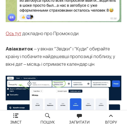
Ось тут
докладно про Промокоди.
Авіаквиток
– у вікнах “Звідки” і “Куди” обирайте
країну і побачите найдешевші пропозиції поблизу, у
вікні дат – місяць і отримаєте календар цін.
ЗМІСТ
ПОШУК
ЗАПИТАТИ
ВГОРУ
Так шукати можна – на
Скайсканнер
.