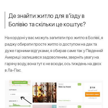
Де знайти житло для в’їзду в
Болівію та скільки це коштує?
На кордоні у вас можуть запитати про житло в Болівії, я
раджу обирати просте житло із доступом на дах та
дуже гарними відгуками, я обирав саме так у Південній
Америці і залишився задоволеним, зверніть увагу на
гарячу воду, вона тут є не всюди, ось тиждень на двох
в Ла-Пас.