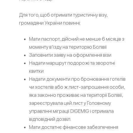
Для того, щоб отримати туристичну візу,
громадяни України повинні:
Мати паспорт, дійсний не менше 6 місяців з
моменту в’їзду на територію Болівії
Заповнити заяву на оформлення візи
Надати маршрут подорожі та зворотні
квитки
Надати документи про бронювання готелів
чи хостелів або ж лист-запрошення особи,
яка законно проживає на території Болівії,
зареєструвала цей лист у Головному
управлінні міграції DIGEMIG і отримала
відповідний дозвіл.
Мати достатнє фінансове забезпечення