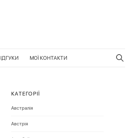
в
П
о
ІДГУКИ
МОЇ КОНТАКТИ
ш
у
к
:
КАТЕГОРІЇ
Австралія
Австрія