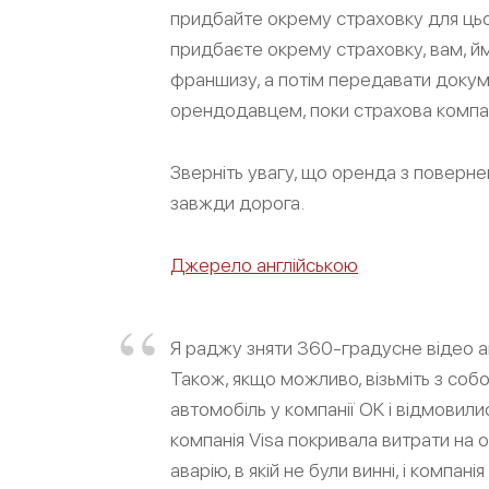
придбайте окрему страховку для цьог
придбаєте окрему страховку, вам, й
франшизу, а потім передавати докум
орендодавцем, поки страхова компан
Зверніть увагу, що оренда з повернен
завжди дорога.
Джерело англійською
Я раджу зняти 360-градусне відео ав
Також, якщо можливо, візьміть з со
автомобіль у компанії OK і відмовили
компанія Visa покривала витрати на 
аварію, в якій не були винні, і компан