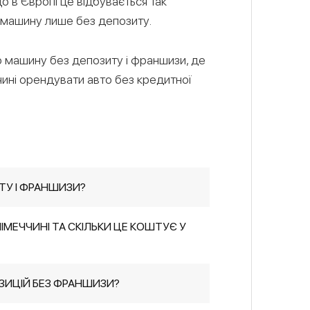
що в Європі це відбувається так
у машину лише без депозиту.
ю машину без депозиту і франшизи, де
ччині орендувати авто без кредитної
ТУ І ФРАНШИЗИ?
МЕЧЧИНІ ТА СКІЛЬКИ ЦЕ КОШТУЄ У
ЗИЦІЙ БЕЗ ФРАНШИЗИ?