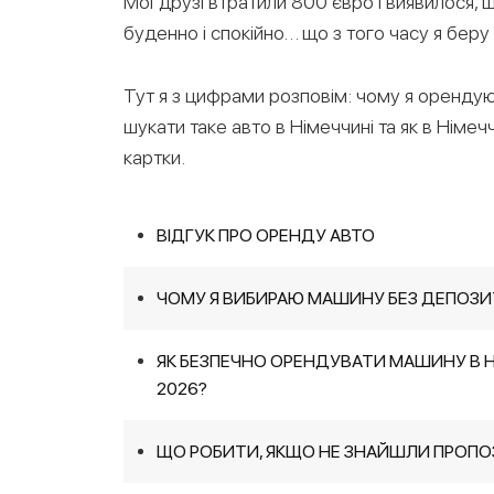
Мої друзі втратили 800 євро і виявилося, 
буденно і спокійно… що з того часу я бер
Тут я з цифрами розповім: чому я оренду
шукати таке авто в Німеччині та як в Німе
картки.
ВІДГУК ПРО ОРЕНДУ АВТО
ЧОМУ Я ВИБИРАЮ МАШИНУ БЕЗ ДЕПОЗИ
ЯК БЕЗПЕЧНО ОРЕНДУВАТИ МАШИНУ В НІ
2026?
ЩО РОБИТИ, ЯКЩО НЕ ЗНАЙШЛИ ПРОПО