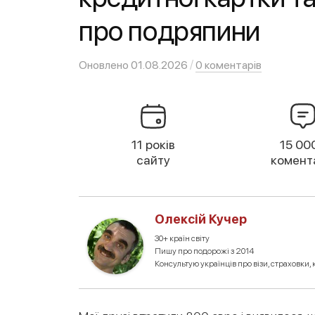
про подряпини
/
Оновлено
01.08.2026
0 коментарів
11 років
15 00
сайту
комент
Олексій Кучер
30+ країн світу
Пишу про подорожі з 2014
Консультую українців про візи, страховки, к