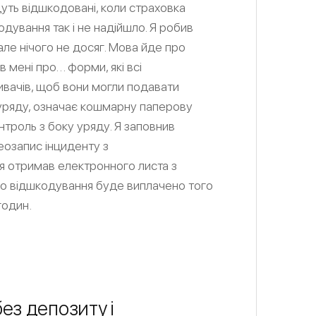
дуть відшкодовані, коли страховка
одування так і не надійшло. Я робив
, але нічого не досяг. Мова йде про
 мені про… форми, які всі
ивачів, щоб вони могли подавати
 уряду, означає кошмарну паперову
нтроль з боку уряду. Я заповнив
деозапис інциденту з
я отримав електронного листа з
що відшкодування буде виплачено того
годин.
ез депозиту і