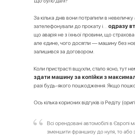
Що було далі?
За кілька днів вони потрапили в невеличку 
зателефонували до прокату і…
одразу в
що аварія не з їхньої провини, що страхо
але єдине, чого досягли — машину без нов
залишився за договором.
Коли пристрасті вщухли, стало ясно, тут 
здати машину за копійки з максимал
разі будь-якого пошкодження. Якщо пошк
Ось кілька корисних відгуків із Редіту (ори
Всі орендовані автомобілі в Європі 
зменшити франшизу до нуля, то або 