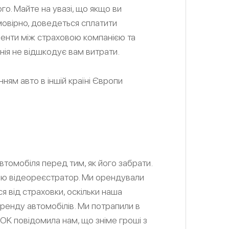
о. Майте на увазі, що якщо ви
мовірно, доведеться сплатити
енти між страховою компанією та
ія не відшкодує вам витрати.
ням авто в іншій країні Європи
томобіля перед тим, як його забрати.
бою відеореєстратор. Ми орендували
ся від страховки, оскільки наша
оренду автомобілів. Ми потрапили в
ія OK повідомила нам, що зніме гроші з