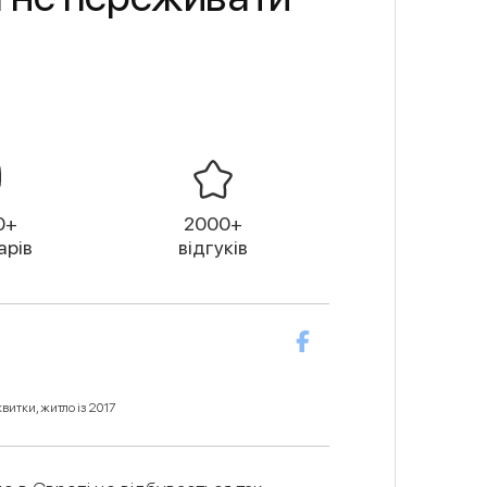
0+
2000+
арів
відгуків
витки, житло із 2017