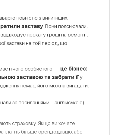
аварію повністю з вини інших,
тратили заставу
. Вони пояснювали,
ва відшкодує прокату гроші на ремонт…
ої застави на той період, що
немає нічого особистого —
це бізнес:
ьною заставою та забрати її
у
одження немає, його можна вигадати.
гінали за посиланнями – англійською).
мають страховку. Якщо ви хочете
заплатіть більше орендодавцю, або