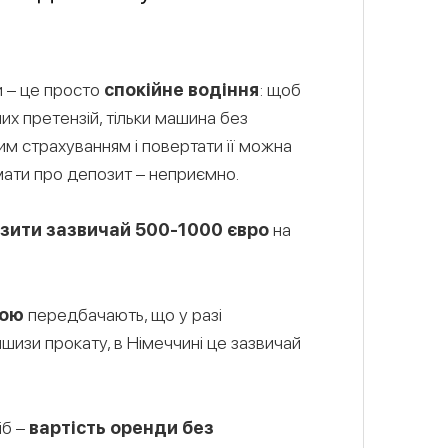
и – це просто
спокійне водіння
: щоб
их претензій, тільки машина без
м страхуванням і повертати її можна
мати про депозит – неприємно.
зити зазвичай 500-1000 євро
на
зою
передбачають, що у разі
изи прокату, в Німеччині це зазвичай
іб –
вартість оренди без