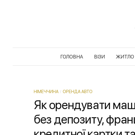
S
k
i
p
t
o
c
ГОЛОВНА
ВІЗИ
ЖИТЛО
o
n
t
e
НІМЕЧЧИНА
ОРЕНДА АВТО
/
n
Як орендувати маш
t
без депозиту, фран
кредитної картки т