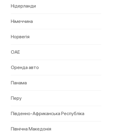
Нідерланди
Німеччина
Норвегія
ОАЕ
Оренда авто
Панама
Перу
Південно-Африканська Республіка
Північна Македонія