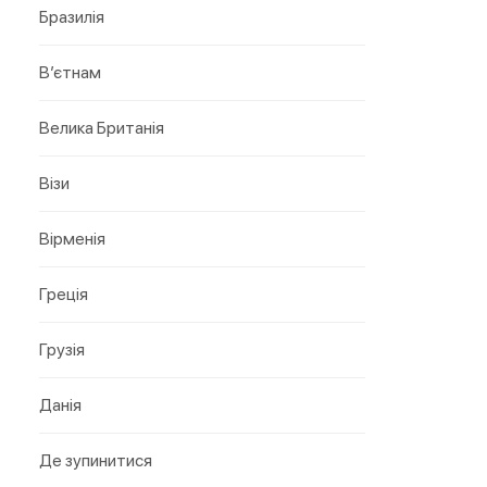
Бразилія
В’єтнам
Велика Британія
Візи
Вірменія
Греція
Грузія
Данія
Де зупинитися