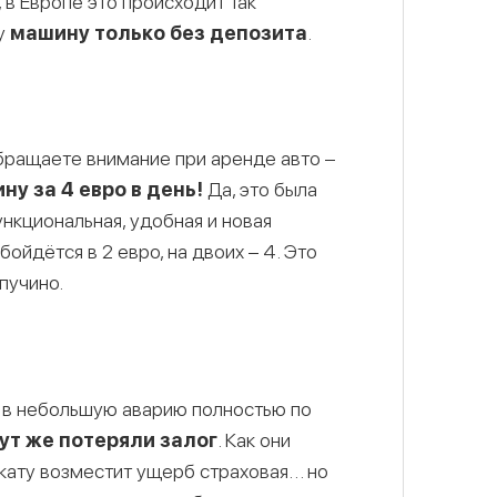
 в Европе это происходит так
ру
машину только без депозита
.
обращаете внимание при аренде авто –
у за 4 евро в день!
Да, это была
нкциональная, удобная и новая
ойдётся в 2 евро, на двоих – 4. Это
пучино.
и в небольшую аварию полностью по
ут же потеряли залог
. Как они
рокату возместит ущерб страховая… но