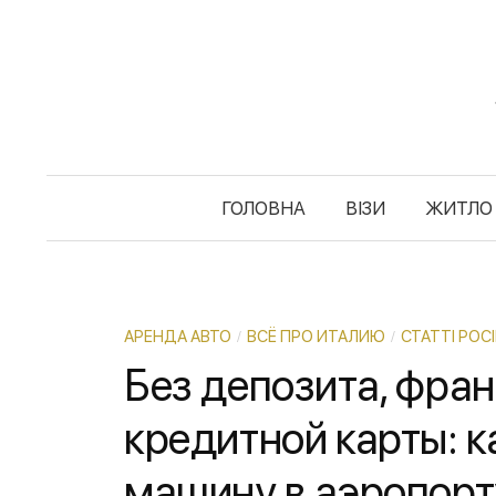
S
k
i
p
t
o
c
ГОЛОВНА
ВІЗИ
ЖИТЛО
o
n
t
e
АРЕНДА АВТО
ВСЁ ПРО ИТАЛИЮ
СТАТТІ РО
/
/
n
Без депозита, фра
t
кредитной карты: к
машину в аэропор