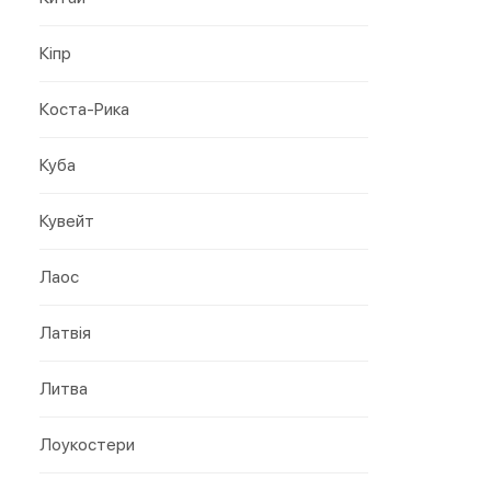
Кіпр
Коста-Рика
Куба
Кувейт
Лаос
Латвія
Литва
Лоукостери