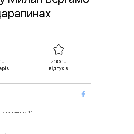
 царапинах
0+
2000+
арів
відгуків
витки, житло із 2017