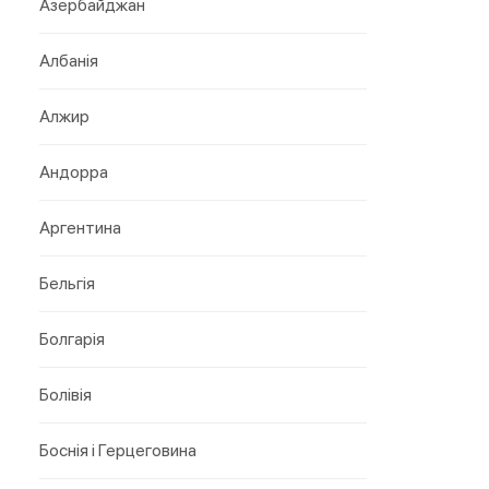
Азербайджан
Албанія
Алжир
Андорра
Аргентина
Бельгія
Болгарія
Болівія
Боснія і Герцеговина