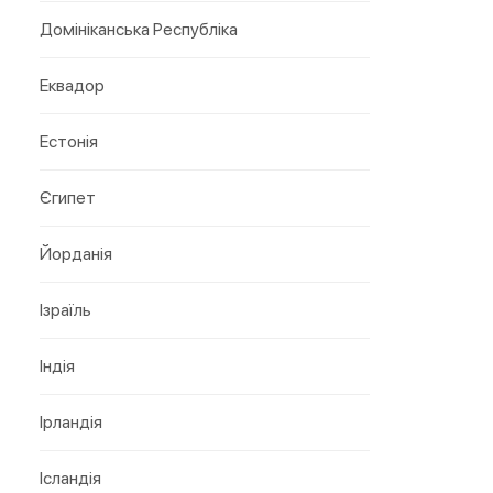
Домініканська Республіка
Еквадор
Естонія
Єгипет
Йорданія
Ізраїль
Індія
Ірландія
Ісландія