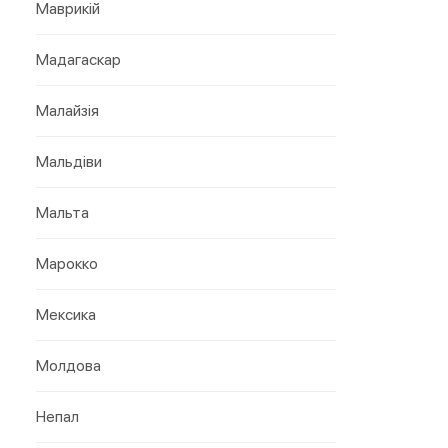
Маврикій
Мадагаскар
Малайзія
Мальдіви
Мальта
Марокко
Мексика
Молдова
Непал