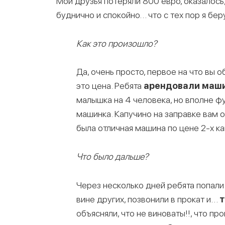
Мои друзья потеряли 800 евро, оказалось,
буднично и спокойно… что с тех пор я бе
Как это произошло?
Да, очень просто, первое на что вы 
это цена. Ребята
арендовали машин
малышка на 4 человека, но вполне фу
машинка. Капучино на заправке вам об
была отличная машина по цене 2-х ка
Что было дальше?
Через несколько дней ребята попал
вине других, позвонили в прокат и…
т
объясняли, что не виноваты!!, что п